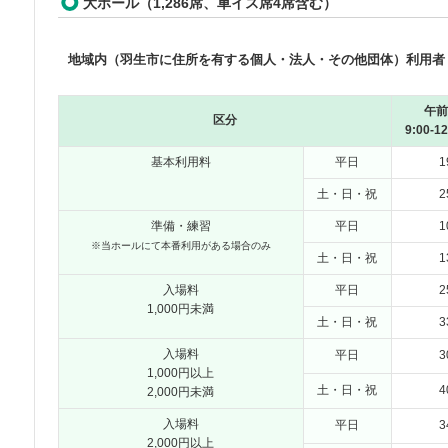
大ホール（1,286席、車イス席4席含む）
地域内（羽生市に住所を有する個人・法人・その他団体）利用者
午前
区分
9:00-12
基本利用料
平日
1
土・日・祝
2
準備・練習
平日
1
※当ホールにて本番利用がある場合のみ
土・日・祝
1
入場料
平日
2
1,000円未満
土・日・祝
3
入場料
平日
3
1,000円以上
土・日・祝
4
2,000円未満
入場料
平日
3
2,000円以上