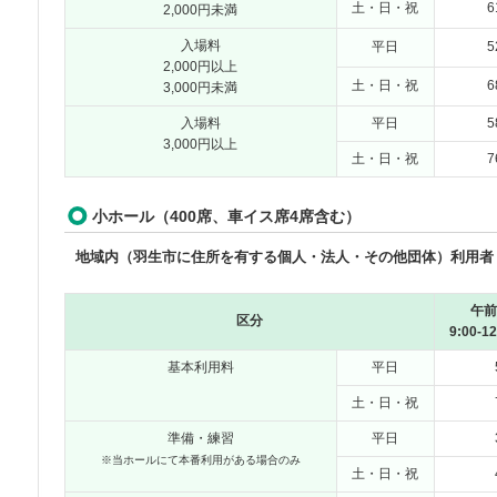
土・日・祝
6
2,000円未満
入場料
平日
5
2,000円以上
土・日・祝
6
3,000円未満
入場料
平日
5
3,000円以上
土・日・祝
7
小ホール（400席、車イス席4席含む）
地域内（羽生市に住所を有する個人・法人・その他団体）利用者
午前
区分
9:00-12
基本利用料
平日
土・日・祝
準備・練習
平日
※当ホールにて本番利用がある場合のみ
土・日・祝