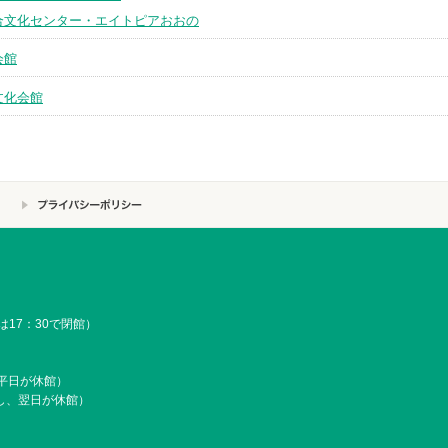
合文化センター・エイトピアおおの
会館
文化会館
は17：30で閉館）
平日が休館）
し、翌日が休館）