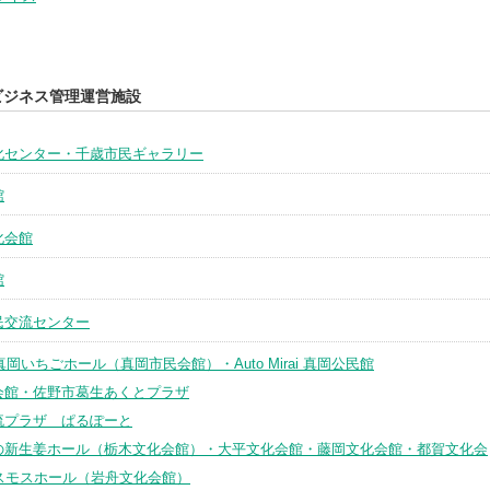
ビジネス管理運営施設
化センター・千歳市民ギャラリー
館
化会館
館
民交流センター
 真岡いちごホール（真岡市民会館）・Auto Mirai 真岡公民館
会館・佐野市葛生あくとプラザ
流プラザ ぱるぽーと
の新生姜ホール（栃木文化会館）・大平文化会館・藤岡文化会館・都賀文化会
スモスホール（岩舟文化会館）