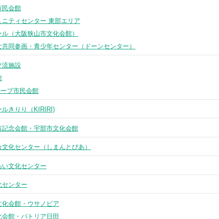
市民会館
ュニティセンター 東部エリア
ホール（大阪狭山市文化会館）
女共同参画・青少年センター（ドーンセンター）
交流施設
館
ループ市民会館
きりり（KIRIRI)
翁記念会館・宇部市文化会館
合文化センター（しまんとぴあ）
あい文化センター
化センター
文化会館・ウサノピア
化会館・パトリア日田