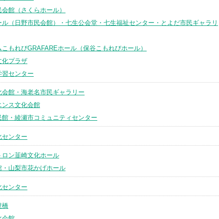
民会館（さくらホール）
ール（日野市民会館）・七生公会堂・七生福祉センター・とよだ市民ギャラリ
こもれびGRAFAREホール（保谷こもれびホール）
文化プラザ
学習センター
化会館・海老名市民ギャラリー
エンス文化会館
民館・綾瀬市コミュニティセンター
化センター
トロン韮崎文化ホール
館・山梨市花かげホール
化センター
豊橋
化会館