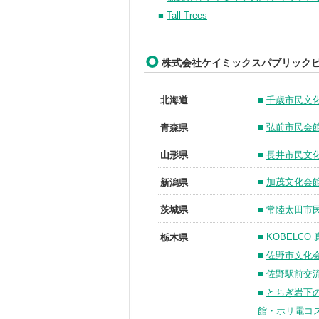
■
Tall Trees
株式会社ケイミックスパブリック
■
千歳市民文
北海道
■
弘前市民会
青森県
■
長井市民文
山形県
■
加茂文化会
新潟県
■
常陸太田市
茨城県
■
KOBELCO
栃木県
■
佐野市文化
■
佐野駅前交
■
とちぎ岩下
館・ホリ電コ