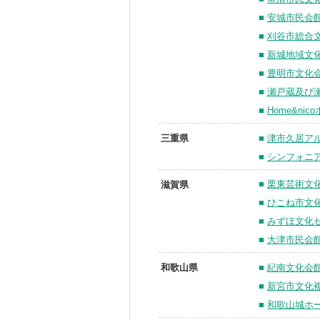
■
安城市民会
■
刈谷市総合
■
新城地域文
■
豊明市文化
■
瀬戸蔵及び
■
Home&n
■
津市久居ア
三重県
■
シンフォニ
■
栗東芸術文
滋賀県
■
ひこね市文
■
みずほ文化
■
大津市民会
■
紀南文化会
和歌山県
■
新宮市文化
■
和歌山城ホ