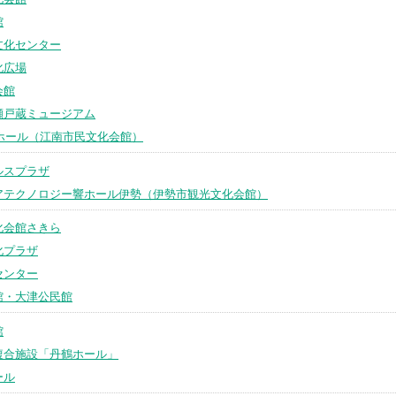
館
文化センター
化広場
会館
瀬戸蔵ミュージアム
icoホール（江南市民文化会館）
ルスプラザ
アテクノロジー響ホール伊勢（伊勢市観光文化会館）
化会館さきら
化プラザ
センター
館・大津公民館
館
複合施設「丹鶴ホール」
ール