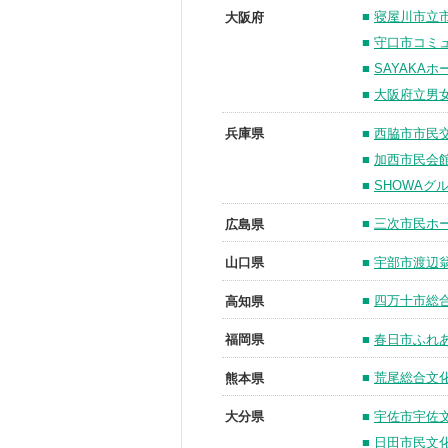
■
寝屋川市立
大阪府
■
守口市コミ
■
SAYAKA
■
大阪府立男
■
西脇市市民
兵庫県
■
加西市民会
■
SHOWAグ
■
三次市民ホール
広島県
■
宇部市渡辺
山口県
■
四万十市総
高知県
■
春日市ふれ
福岡県
■
荒尾総合文
熊本県
■
宇佐市宇佐
大分県
■
日田市民文