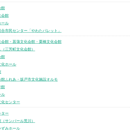
会館
化会館
ホール
総合市民センター「やわたパレット」
化会館・菖蒲文化会館・栗橋文化会館
し（三芳町文化会館）
会館
文化ホール
館
会館ふれあ・坂戸市文化施設オルモ
学館
ール
文化センター
ンター
館（サンパール荒川）
いずみホール