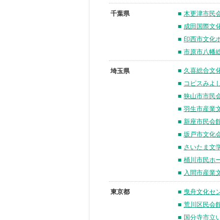
■
木更津市民
千葉県
■
成田国際文
■
印西市文化
■
市原市八幡
■
久喜総合文
埼玉県
■
コピスみよ
■
狭山市市民
■
羽生市産業
■
新座市民会
■
坂戸市文化
■
さいたま文
■
桶川市民ホ
■
入間市産業
■
曳舟文化セ
東京都
■
荒川区民会
■
国分寺市立