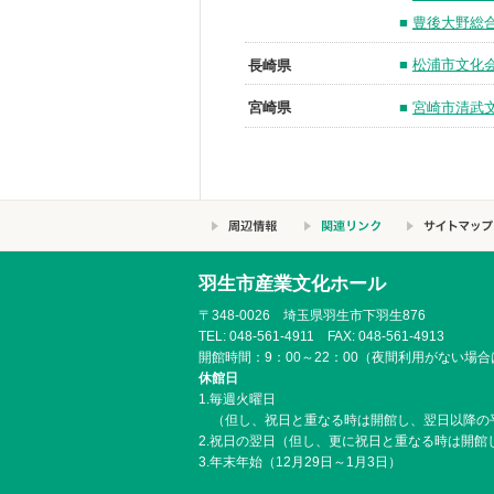
■
豊後大野総
■
松浦市文化
長崎県
■
宮崎市清武
宮崎県
羽生市産業文化ホール
〒348-0026 埼玉県羽生市下羽生876
TEL: 048-561-4911 FAX: 048-561-4913
開館時間：9：00～22：00（夜間利用がない場合
休館日
1.毎週火曜日
（但し、祝日と重なる時は開館し、翌日以降の
2.祝日の翌日（但し、更に祝日と重なる時は開館
3.年末年始（12月29日～1月3日）