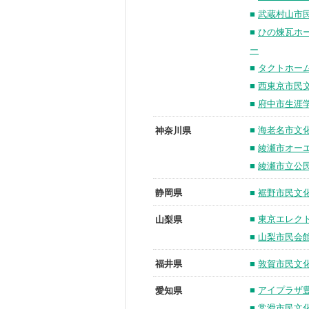
■
武蔵村山市
■
ひの煉瓦ホ
ー
■
タクトホーム
■
西東京市民
■
府中市生涯
■
海老名市文
神奈川県
■
綾瀬市オー
■
綾瀬市立公
■
裾野市民文
静岡県
■
東京エレク
山梨県
■
山梨市民会
■
敦賀市民文
福井県
■
アイプラザ
愛知県
■
常滑市民文