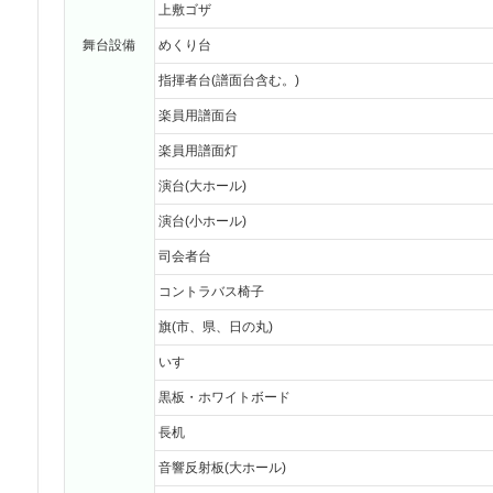
上敷ゴザ
舞台設備
めくり台
指揮者台(譜面台含む。)
楽員用譜面台
楽員用譜面灯
演台(大ホール)
演台(小ホール)
司会者台
コントラバス椅子
旗(市、県、日の丸)
いす
黒板・ホワイトボード
長机
音響反射板(大ホール)