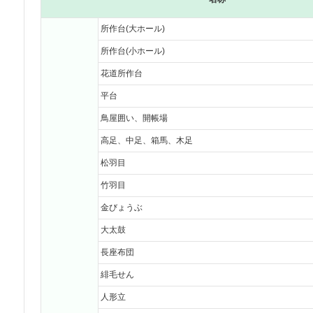
所作台(大ホール)
所作台(小ホール)
花道所作台
平台
鳥屋囲い、開帳場
高足、中足、箱馬、木足
松羽目
竹羽目
金びょうぶ
大太鼓
長座布団
緋毛せん
人形立