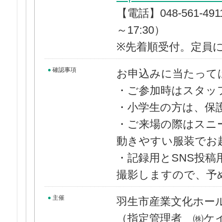
【電話】048-561-4
～17:30）
※先着順受付。定員
●
確認事項
お申込みに当たって
・ご参加時はスタッ
・小学生の方は、保
・ご来場の際はスニ
動きやすい服装でお
・記録用とSNS投
撮影しますので、予
●
主催
羽生市産業文化ホー
（指定管理者 ㈱ケ