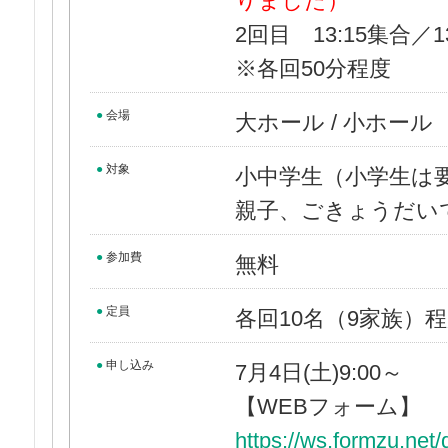
りました）
2回目 13:15集合／1
※各回50分程度
●
会場
大ホール / 小ホール
●
対象
小中学生（小学生は
親子、ごきょうだい
●
参加費
無料
●
定員
各回10名（9家族）
●
申し込み
7月4日(土)9:00～
【WEBフォーム】
https://ws.formzu.net