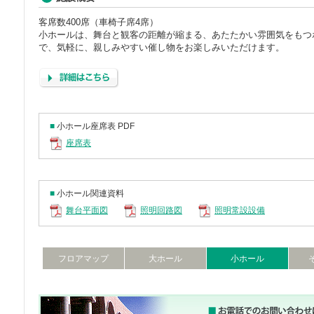
客席数400席（車椅子席4席）
小ホールは、舞台と観客の距離が縮まる、あたたかい雰囲気をもつ
で、気軽に、親しみやすい催し物をお楽しみいただけます。
■
小ホール座席表 PDF
座席表
■
小ホール関連資料
舞台平面図
照明回路図
照明常設設備
フロアマップ
大ホール
小ホール